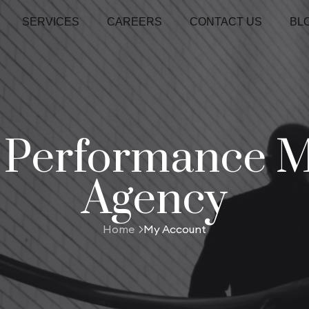
SERVICES
CAREERS
CONTACT US
BL
- Performance M
Agency
Home
My Account