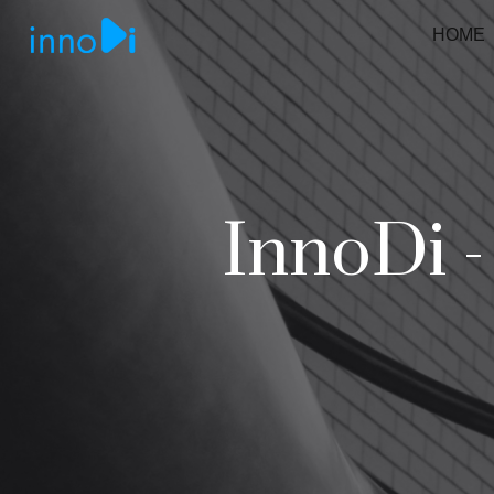
HOME
InnoDi 