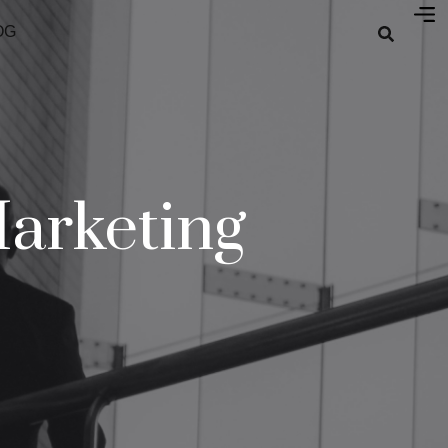
OG
arketing